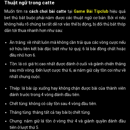
Thuật ngữ trong catte
Muốn tìm ra
cách chơi bài catte
tại
Game Bài Tipclub
hiệu quả
bet thủ bắt buộc phải nắm được các thuật ngữ cơ bản. Bởi vì nếu
không hiểu rõ chúng ta rất dễ rơi vào thế bị động, bị đối thủ bắt thóp
dẫn tới thua nhanh hơn như sau:
Ăn trắng: về nhất luôn mà không cần trải qua các vòng cược nếu
sở hữu liên kết bài đặc biệt như tứ quý, 6 lá bài đồng chất hoặc
đều nhỏ hơn 6.
Tồn: lá có giá trị cao nhất được đánh ở cuối và giành chiến thắng
sau mỗi vòng. Đến lượt cược thứ 6, ai nắm giữ cây tồn coi như về
nhất chung cuộc.
Thiệp: lá bài úp xuống hay không chặn được bài của thành viên
đánh trước trong 4 vòng đánh đầu tiên.
Chết tùng: không có cây tồn sau 4 vòng đầu tiên.
Thắng tùng: thắng tất cả tay bài bị chết tùng.
Chưng: nắm giữ lá tồn ở vòng thứ 4 và giành quyền đánh đầu
tiên ở lượt thứ 5.