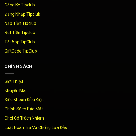
Đăng Ký Tipclub
Đăng Nhập Tipclub
Nạp Tiền Tipclub
Rút Tiền Tipclub
Tải App TipClub
GiftCode TipClub
CHÍNH SÁCH
Giới Thiệu
Khuyến Mãi
Điều Khoản Điều Kiện
Chính Sách Bảo Mật
Chơi Có Trách Nhiệm
Luật Hoàn Trả Và Chống Lừa Đảo