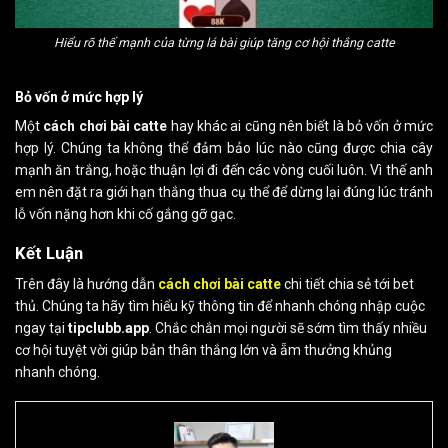
Hiểu rõ thế mạnh của từng lá bài giúp tăng cơ hội thắng catte
Bỏ vốn ở mức hợp lý
Một
cách chơi bài catte
hay khác ai cũng nên biết là bỏ vốn ở mức
hợp lý. Chúng ta không thể đảm bảo lúc nào cũng được chia cây
mạnh ăn trắng, hoặc thuận lợi đi đến các vòng cuối luôn. Vì thế anh
em nên đặt ra giới hạn thắng thua cụ thể để dừng lại đúng lúc tránh
lỗ vốn nặng hơn khi cố gắng gỡ gạc.
Kết Luận
Trên đây là hướng dẫn
cách chơi bài catte
chi tiết chia sẻ tới bet
thủ. Chúng ta hãy tìm hiểu kỹ thông tin để nhanh chóng nhập cuộc
ngay tại
tipclubb.app
. Chắc chắn mọi người sẽ sớm tìm thấy nhiều
cơ hội tuyệt vời giúp bản thân thắng lớn và ẵm thưởng khủng
nhanh chóng.