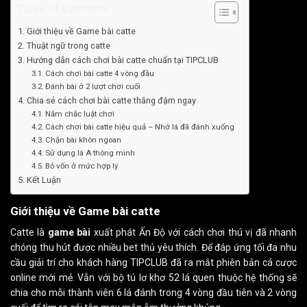
Table of Contents
Giới thiệu về Game bài catte
Thuật ngữ trong catte
Hướng dẫn cách chơi bài catte chuẩn tại TIPCLUB
Cách chơi bài catte 4 vòng đầu
Đánh bài ở 2 lượt chơi cuối
Chia sẻ cách chơi bài catte thắng đậm ngay
Nắm chắc luật chơi
Cách chơi bài catte hiệu quả – Nhớ lá đã đánh xuống
Chặn bài khôn ngoan
Sử dụng lá A thông minh
Bỏ vốn ở mức hợp lý
Kết Luận
Giới thiệu về Game bài catte
Catte là
game bài
xuất phát Ấn Độ với cách chơi thú vị đã nhanh
chóng thu hút được nhiều bet thủ yêu thích. Để đáp ứng tối đa nhu
cầu giải trí cho khách hàng TIPCLUB đã ra mắt phiên bản cá cược
online mới mẻ. Vẫn với bộ tú lơ khơ 52 lá quen thuộc hệ thống sẽ
chia cho mỗi thành viên 6 lá đánh trong 4 vòng đầu tiên và 2 vòng