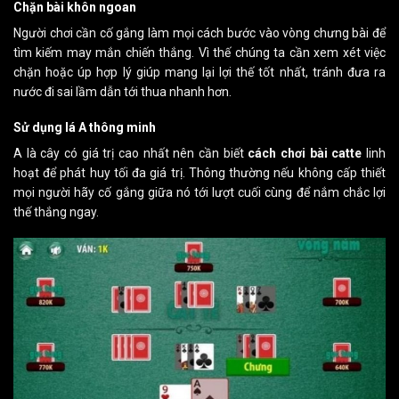
Chặn bài khôn ngoan
Người chơi cần cố gắng làm mọi cách bước vào vòng chưng bài để
tìm kiếm may mắn chiến thắng. Vì thế chúng ta cần xem xét việc
chặn hoặc úp hợp lý giúp mang lại lợi thế tốt nhất, tránh đưa ra
nước đi sai lầm dẫn tới thua nhanh hơn.
Sử dụng lá A thông minh
A là cây có giá trị cao nhất nên cần biết
cách chơi bài catte
linh
hoạt để phát huy tối đa giá trị. Thông thường nếu không cấp thiết
mọi người hãy cố gắng giữa nó tới lượt cuối cùng để nắm chắc lợi
thế thắng ngay.