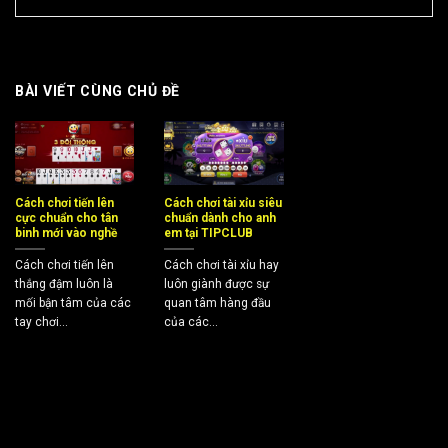
BÀI VIẾT CÙNG CHỦ ĐỀ
Cách chơi tiến lên
Cách chơi tài xỉu siêu
cực chuẩn cho tân
chuẩn dành cho anh
binh mới vào nghề
em tại TIPCLUB
Cách chơi tiến lên
Cách chơi tài xỉu hay
thắng đậm luôn là
luôn giành được sự
mối bận tâm của các
quan tâm hàng đầu
tay chơi...
của các...