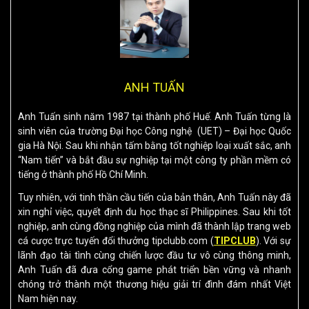
ANH TUẤN
Anh Tuấn sinh năm 1987 tại thành phố Huế. Anh Tuấn từng là
sinh viên của trường Đại học Công nghệ (UET) – Đại học Quốc
gia Hà Nội. Sau khi nhận tấm bằng tốt nghiệp loại xuất sắc, anh
“Nam tiến” và bắt đầu sự nghiệp tại một công ty phần mềm có
tiếng ở thành phố Hồ Chí Minh.
Tuy nhiên, với tinh thần cầu tiến của bản thân, Anh Tuấn này đã
xin nghỉ việc, quyết định du học thạc sĩ Philippines. Sau khi tốt
nghiệp, anh cùng đồng nghiệp của mình đã thành lập trang web
cá cược trực tuyến đổi thưởng tipclubb.com (
TIPCLUB
). Với sự
lãnh đạo tài tình cùng chiến lược đầu tư vô cùng thông minh,
Anh Tuấn đã đưa cổng game phát triển bền vững và nhanh
chóng trở thành một thương hiệu giải trí đình đám nhất Việt
Nam hiện nay.