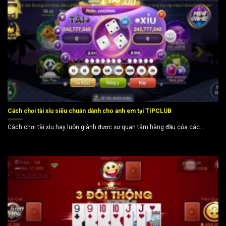
Cách chơi tài xỉu siêu chuẩn dành cho anh em tại TIPCLUB
Cách chơi tài xỉu hay luôn giành được sự quan tâm hàng đầu của các...