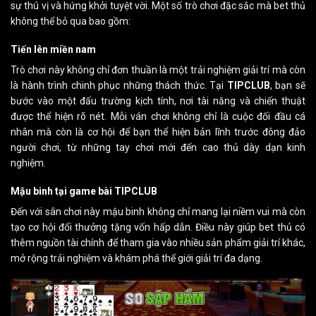
sự thú vị và hứng khởi tuyệt vời. Một số trò chơi đặc sắc mà bet thủ
không thể bỏ qua bao gồm:
Tiến lên miền nam
Trò chơi này không chỉ đơn thuần là một trải nghiệm giải trí mà còn
là hành trình chinh phục những thách thức. Tại
TIPCLUB
, bạn sẽ
bước vào một đấu trường kịch tính, nơi tài năng và chiến thuật
được thể hiện rõ nét. Mỗi ván chơi không chỉ là cuộc đối đầu cá
nhân mà còn là cơ hội để bạn thể hiện bản lĩnh trước đông đảo
người chơi, từ những tay chơi mới đến cao thủ dày dạn kinh
nghiệm.
Mậu binh tại game bài TIPCLUB
Đến với sân chơi này mậu binh không chỉ mang lại niềm vui mà còn
tạo cơ hội đổi thưởng tặng vốn hấp dẫn. Điều này giúp bet thủ có
thêm nguồn tài chính để tham gia vào nhiều sản phẩm giải trí khác,
mở rộng trải nghiệm và khám phá thế giới giải trí đa dạng.