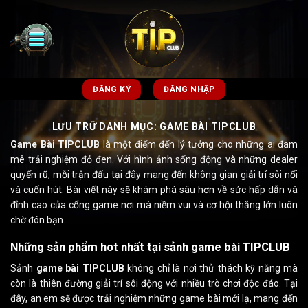
Bỏ
qua
nội
dung
ĐĂNG KÝ
ĐĂNG NHẬP
LƯU TRỮ DANH MỤC:
GAME BÀI TIPCLUB
Game Bài TIPCLUB
là một điểm đến lý tưởng cho những ai đam
mê trải nghiệm đỏ đen. Với hình ảnh sống động và những dealer
quyến rũ, mỗi trận đấu tại đây mang đến không gian giải trí sôi nổi
và cuốn hút. Bài viết này sẽ khám phá sâu hơn về sức hấp dẫn và
đỉnh cao của cổng game nơi mà niềm vui và cơ hội thắng lớn luôn
chờ đón bạn.
Những sản phẩm hot nhất tại sảnh game bài TIPCLUB
Sảnh
game bài TIPCLUB
không chỉ là nơi thử thách kỹ năng mà
còn là thiên đường giải trí sôi động với nhiều trò chơi độc đáo. Tại
đây, an em sẽ được trải nghiệm những game bài mới lạ, mang đến