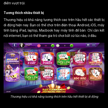
điểm vượt trội:
Tương thích nhiều thiết bị
Thương hiệu có khả năng tương thích cao trên hầu hết các thiết bị
di động hiện nay. Bạn có thể chơi trên điện thoại Android, iOS, máy
tính bảng iPad, laptop, Macbook hay máy tính để bàn. Chỉ cần kết
nối internet, bạn có thể tham gia trò chơi bất cứ lúc nào, ở đâu.
Thương hiệu có khả năng tương thích trên hầu hết thiết bị di động