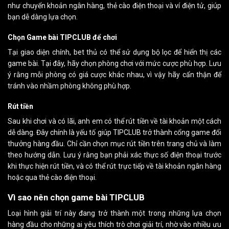
như chuyển khoản ngân hàng, thẻ cào điện thoại và ví điện tử, giúp
bạn dễ dàng lựa chọn.
Chọn Game bài TIPCLUB để chơi
Tại giao diện chính, bet thủ có thể sử dụng bộ lọc để hiển thị các
game bài. Tại đây, hãy chọn phòng chơi với mức cược phù hợp. Lưu
ý rằng mỗi phòng có giá cược khác nhau, vì vậy hãy cẩn thận để
tránh vào nhầm phòng không phù hợp.
Rút tiền
Sau khi chơi và có lãi, anh em có thể rút tiền về tài khoản một cách
dễ dàng. Đây chính là yếu tố giúp TIPCLUB trở thành cổng game đổi
thưởng hàng đầu. Chỉ cần chọn mục rút tiền trên trang chủ và làm
theo hướng dẫn. Lưu ý rằng bạn phải xác thực số điện thoại trước
khi thực hiện rút tiền, và có thể rút trực tiếp về tài khoản ngân hàng
hoặc qua thẻ cào điện thoại.
Vì sao nên chọn game bài TIPCLUB
Loại hình giải trí này đang trở thành một trong những lựa chọn
hàng đầu cho những ai yêu thích trò chơi giải trí, nhờ vào nhiều ưu